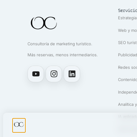
Servici
Estrategia
Web y mot
SEO turíst
Consultoría de marketing turístico.
Más reservas, menos intermediarios.
Publicidad
Redes soc
Contenido
Independ
Analítica y
IA aplicad
UGC Turi