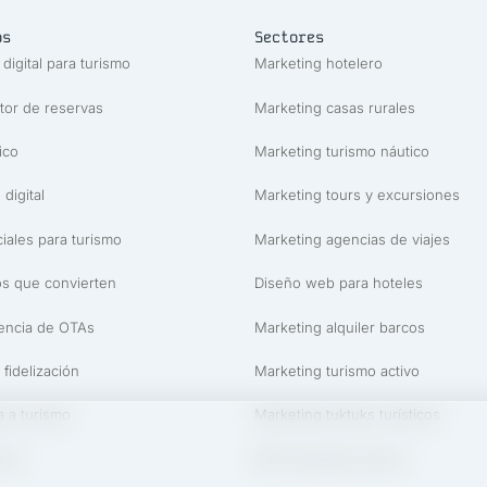
os
Sectores
 digital para turismo
Marketing hotelero
or de reservas
Marketing casas rurales
ico
Marketing turismo náutico
 digital
Marketing tours y excursiones
iales para turismo
Marketing agencias de viajes
s que convierten
Diseño web para hoteles
encia de OTAs
Marketing alquiler barcos
 fidelización
Marketing turismo activo
a a turismo
Marketing tuktuks turísticos
smo
SEO local para turismo