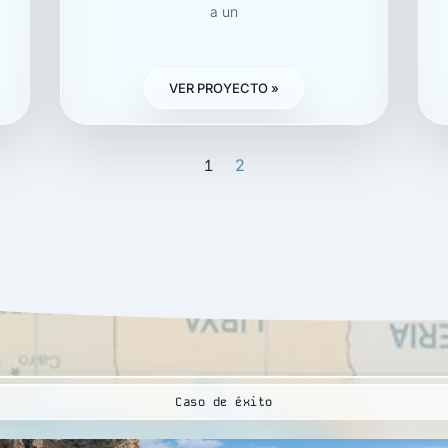
a un
VER PROYECTO »
1
2
Caso de éxito