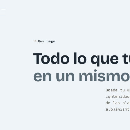
Qué hago
Todo lo que t
en un mismo 
Desde tu w
contenidos
de las pla
alojamient