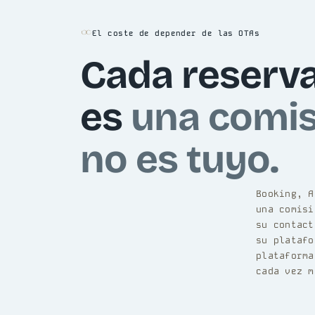
El coste de depender de las OTAs
Cada reserva
es
una comis
no es tuyo.
Booking, A
una comisi
su contact
su platafo
plataform
cada vez 