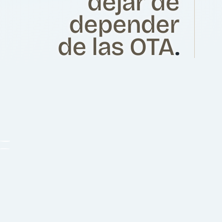
dejar de
depender
de las OTA
.