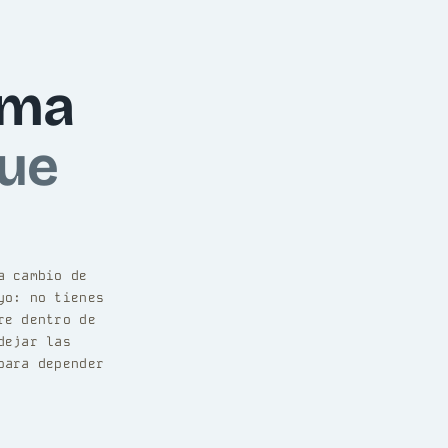
rma
que
a cambio de
yo: no tienes
re dentro de
dejar las
ara depender