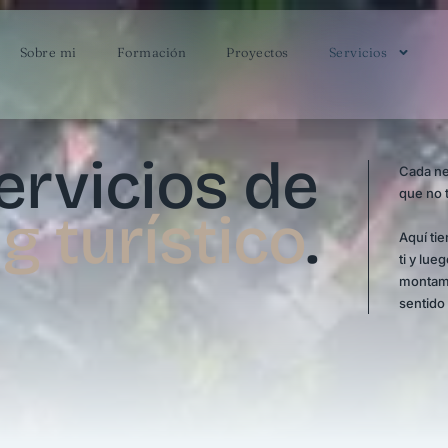
Sobre mi
Formación
Proyectos
Servicios
ervicios de
Cada neg
que no 
g turístico
.
Aquí ti
ti y lue
montamo
sentido