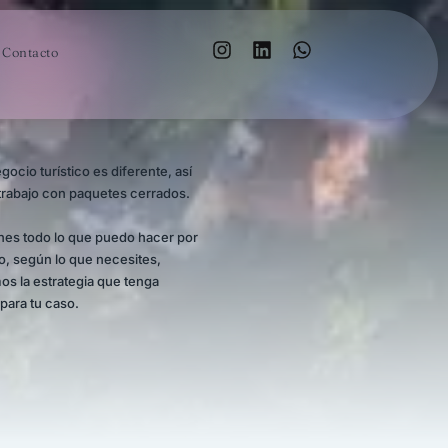
Contacto
ocio turístico es diferente, así
trabajo con paquetes cerrados.
enes todo lo que puedo hacer por
go, según lo que necesites,
s la estrategia que tenga
 para tu caso.