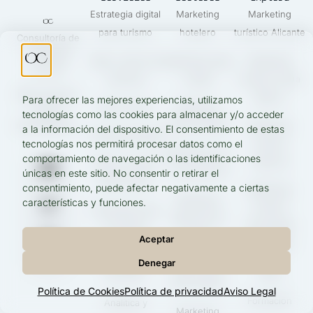
Estrategia digital
Marketing
Marketing
para turismo
hotelero
turístico Alicante
Consultoría de
marketing
Web y motor de
Marketing casas
Marketing
turístico.
reservas
rurales
turístico Costa
Más reservas,
Blanca
Para ofrecer las mejores experiencias, utilizamos
SEO turístico
Marketing
menos
tecnologías como las cookies para almacenar y/o acceder
intermediarios.
turismo náutico
Marketing
a la información del dispositivo. El consentimiento de estas
Publicidad digital
turístico
tecnologías nos permitirá procesar datos como el
Marketing tours
comportamiento de navegación o las identificaciones
Valencia
Redes sociales
y excursiones
únicas en este sitio. No consentir o retirar el
para turismo
consentimiento, puede afectar negativamente a ciertas
Marketing
Marketing
características y funciones.
turístico
Contenidos que
agencias de
Comunidad
convierten
viajes
Aceptar
Valenciana
Independencia
Denegar
Diseño web
Blog
de OTAs
para hoteles
Política de Cookies
Política de privacidad
Aviso Legal
Formación
Analítica y
Marketing