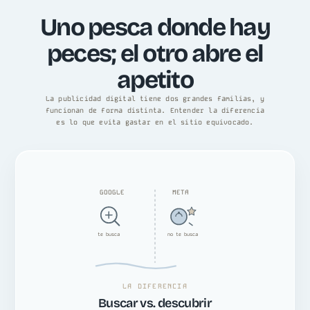
Uno pesca donde hay
peces; el otro abre el
apetito
La publicidad digital tiene dos grandes familias, y
funcionan de forma distinta. Entender la diferencia
es lo que evita gastar en el sitio equivocado.
GOOGLE
META
te busca
no te busca
LA DIFERENCIA
Buscar vs. descubrir