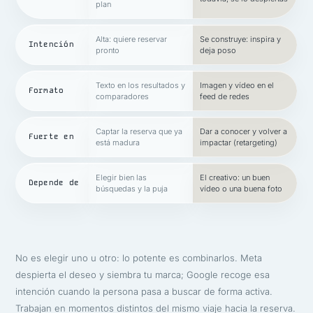
plan
Alta: quiere reservar
Se construye: inspira y
Intención
pronto
deja poso
Texto en los resultados y
Imagen y vídeo en el
Formato
comparadores
feed de redes
Captar la reserva que ya
Dar a conocer y volver a
Fuerte en
está madura
impactar (retargeting)
Elegir bien las
El creativo: un buen
Depende de
búsquedas y la puja
vídeo o una buena foto
No es elegir uno u otro: lo potente es combinarlos. Meta
despierta el deseo y siembra tu marca; Google recoge esa
intención cuando la persona pasa a buscar de forma activa.
Trabajan en momentos distintos del mismo viaje hacia la reserva.