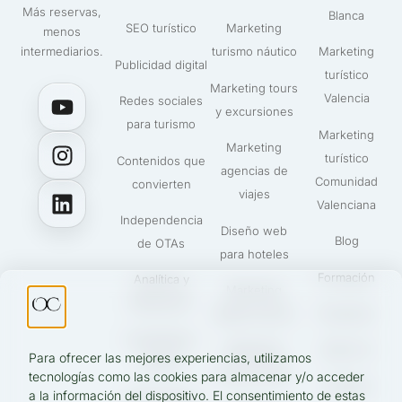
Más reservas,
Blanca
SEO turístico
Marketing
menos
intermediarios.
turismo náutico
Marketing
Publicidad digital
turístico
Marketing tours
Valencia
Redes sociales
y excursiones
para turismo
Marketing
Marketing
turístico
Contenidos que
agencias de
Comunidad
convierten
viajes
Valenciana
Independencia
Diseño web
Blog
de OTAs
para hoteles
Formación
Analítica y
Marketing
fidelización
alquiler barcos
Proyectos
IA aplicada a
Marketing
Sobre mí
Para ofrecer las mejores experiencias, utilizamos
turismo
turismo activo
tecnologías como las cookies para almacenar y/o acceder
Contacto
a la información del dispositivo. El consentimiento de estas
UGC Turismo