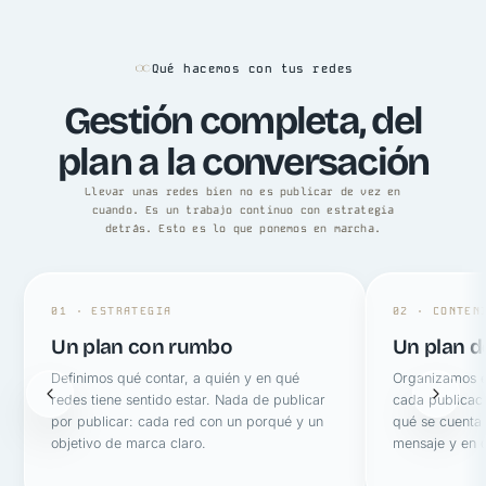
Qué hacemos con tus redes
Gestión completa, del
plan a la conversación
Llevar unas redes bien no es publicar de vez en
cuando. Es un trabajo continuo con estrategia
detrás. Esto es lo que ponemos en marcha.
01 · ESTRATEGIA
02 · CONTEN
Un plan con rumbo
Un plan d
Definimos qué contar, a quién y en qué
Organizamos e
redes tiene sentido estar. Nada de publicar
cada publicaci
por publicar: cada red con un porqué y un
qué se cuenta
objetivo de marca claro.
mensaje y en 