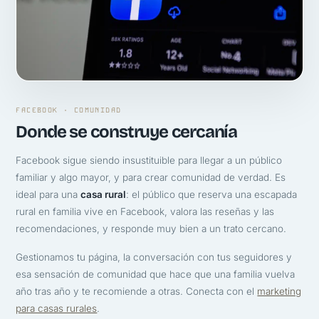
FACEBOOK · COMUNIDAD
Donde se construye cercanía
Facebook sigue siendo insustituible para llegar a un público
familiar y algo mayor, y para crear comunidad de verdad. Es
ideal para una
casa rural
: el público que reserva una escapada
rural en familia vive en Facebook, valora las reseñas y las
recomendaciones, y responde muy bien a un trato cercano.
Gestionamos tu página, la conversación con tus seguidores y
esa sensación de comunidad que hace que una familia vuelva
año tras año y te recomiende a otras. Conecta con el
marketing
para casas rurales
.