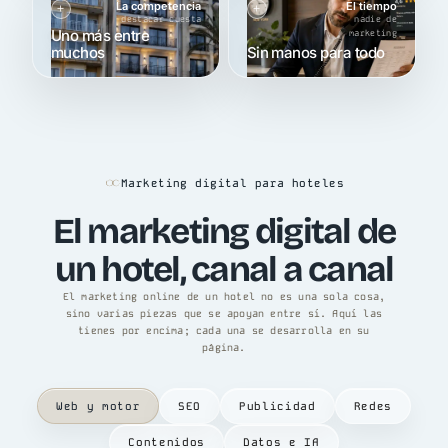
La competencia
El tiempo
destacar cuesta
nadie de
Uno más entre
marketing
muchos
Sin manos para todo
Marketing digital para hoteles
El marketing digital de
un hotel, canal a canal
El marketing online de un hotel no es una sola cosa,
sino varias piezas que se apoyan entre sí. Aquí las
tienes por encima; cada una se desarrolla en su
página.
Web y motor
SEO
Publicidad
Redes
Contenidos
Datos e IA