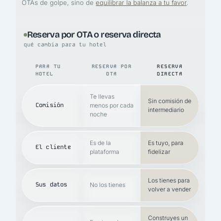
OTAs de golpe, sino de
equilibrar la balanza a tu favor
.
Reserva por OTA o reserva directa
qué cambia para tu hotel
PARA TU
RESERVA POR
RESERVA
HOTEL
OTA
DIRECTA
Te llevas
Sin comisión de
Comisión
menos por cada
intermediario
noche
Es de la
Es tuyo, para
El cliente
plataforma
fidelizar
Los tienes para
Sus datos
No los tienes
volver a vender
Construyes un