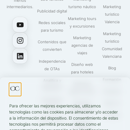
menos
intermediarios.
turismo náutico
Marketing
Publicidad digital
turístico
Marketing tours
Valencia
Redes sociales
y excursiones
para turismo
Marketing
Marketing
turístico
Contenidos que
agencias de
Comunidad
convierten
viajes
Valenciana
Independencia
Diseño web
Blog
de OTAs
para hoteles
Formación
Analítica y
Marketing
fidelización
alquiler barcos
Proyectos
IA aplicada a
Marketing
Sobre mí
Para ofrecer las mejores experiencias, utilizamos
turismo
turismo activo
tecnologías como las cookies para almacenar y/o acceder
Contacto
a la información del dispositivo. El consentimiento de estas
UGC Turismo
Marketing
tecnologías nos permitirá procesar datos como el
tuktuks