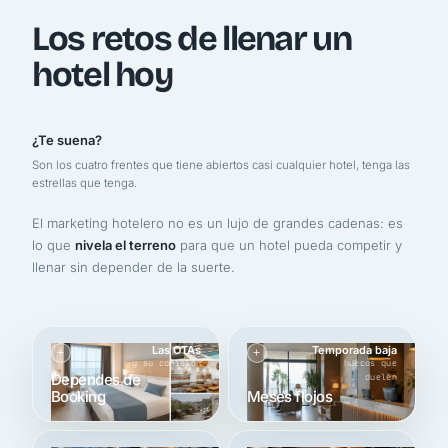
Los retos de llenar un
hotel hoy
¿Te suena?
Son los cuatro frentes que tiene abiertos casi cualquier hotel, tenga las
estrellas que tenga.
El marketing hotelero no es un lujo de grandes cadenas: es
lo que
nivela el terreno
para que un hotel pueda competir y
llenar sin depender de la suerte.
Las OTAs
Temporada baja
y su comisión
huecos que
Dependes de
duelen
Booking
Meses flojos