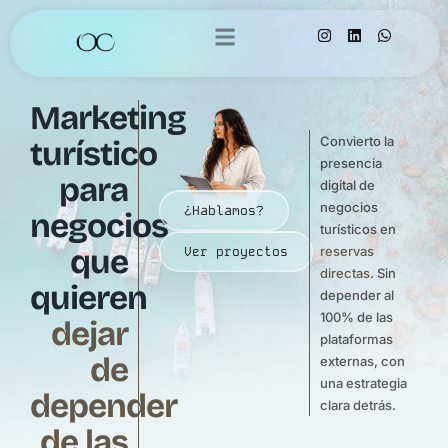
Marketing
Convierto la
turístico
presencia
para
digital de
negocios
¿Hablamos?
negocios
turísticos en
que
Ver proyectos
reservas
directas
. Sin
quieren
depender al
100% de las
dejar
plataformas
de
externas, con
una estrategia
depender
clara detrás.
de las