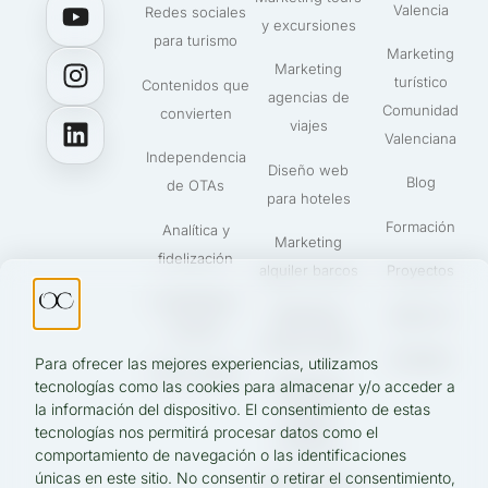
Valencia
Redes sociales
y excursiones
para turismo
Marketing
Marketing
turístico
Contenidos que
agencias de
Comunidad
convierten
viajes
Valenciana
Independencia
Diseño web
Blog
de OTAs
para hoteles
Formación
Analítica y
Marketing
fidelización
alquiler barcos
Proyectos
IA aplicada a
Marketing
Sobre mí
turismo
turismo activo
Contacto
Para ofrecer las mejores experiencias, utilizamos
UGC Turismo
tecnologías como las cookies para almacenar y/o acceder a
Marketing
la información del dispositivo. El consentimiento de estas
tuktuks
tecnologías nos permitirá procesar datos como el
turísticos
comportamiento de navegación o las identificaciones
únicas en este sitio. No consentir o retirar el consentimiento,
SEO local para