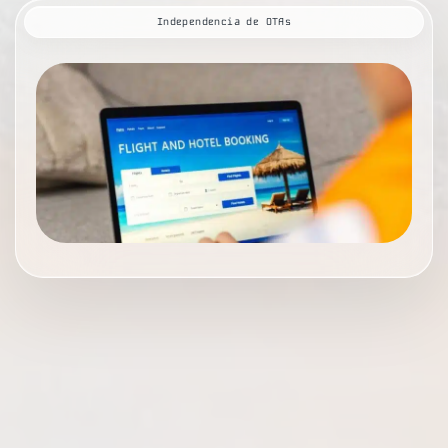
Independencia de OTAs
L
C