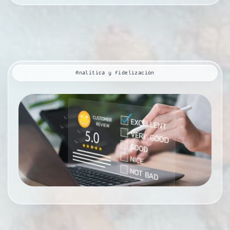
Analítica y fidelización
T
t
de