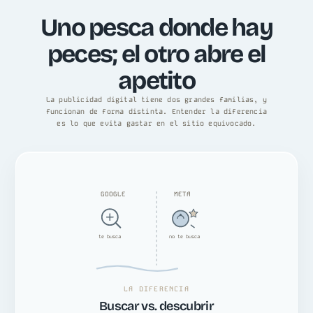
Uno pesca donde hay
peces; el otro abre el
apetito
La publicidad digital tiene dos grandes familias, y
funcionan de forma distinta. Entender la diferencia
es lo que evita gastar en el sitio equivocado.
GOOGLE
META
te busca
no te busca
LA DIFERENCIA
Buscar vs. descubrir