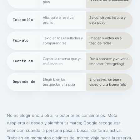
plan
Alta: quiere reservar
Se construye: inspira y
Intención
pronto
deja poso
Texto en los resultados y
Imagen y vídeo en el
Formato
comparadores
feed de redes
Captar la reserva que ya
Dar a conocer y volver a
Fuerte en
está madura
impactar (retargeting)
Elegir bien las
El creativo: un buen
Depende de
búsquedas y la puja
vídeo o una buena foto
No es elegir uno u otro: lo potente es combinarlos. Meta
despierta el deseo y siembra tu marca; Google recoge esa
intención cuando la persona pasa a buscar de forma activa.
Trabajan en momentos distintos del mismo viaje hacia la reserva.