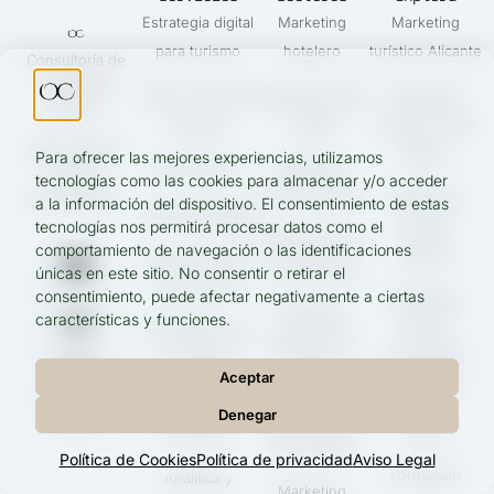
Estrategia digital
Marketing
Marketing
para turismo
hotelero
turístico Alicante
Consultoría de
marketing
Web y motor de
Marketing casas
Marketing
turístico.
reservas
rurales
turístico Costa
Más reservas,
Blanca
Para ofrecer las mejores experiencias, utilizamos
SEO turístico
Marketing
menos
tecnologías como las cookies para almacenar y/o acceder
intermediarios.
turismo náutico
Marketing
a la información del dispositivo. El consentimiento de estas
Publicidad digital
turístico
tecnologías nos permitirá procesar datos como el
Marketing tours
comportamiento de navegación o las identificaciones
Valencia
Redes sociales
y excursiones
únicas en este sitio. No consentir o retirar el
para turismo
consentimiento, puede afectar negativamente a ciertas
Marketing
Marketing
características y funciones.
turístico
Contenidos que
agencias de
Comunidad
convierten
viajes
Aceptar
Valenciana
Independencia
Denegar
Diseño web
Blog
de OTAs
para hoteles
Política de Cookies
Política de privacidad
Aviso Legal
Formación
Analítica y
Marketing